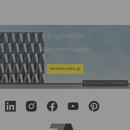
Inspiration
Realisierte Projekte
MEHR ERFAHREN
Bauhaus, Germany // © Stefan Müller