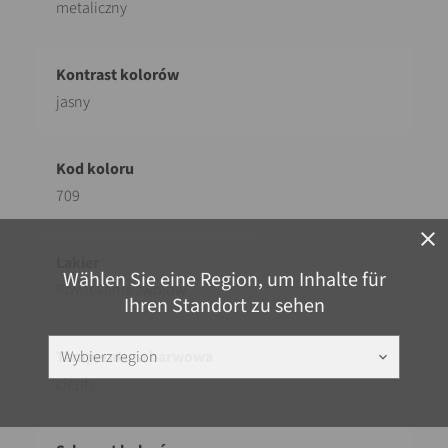
metaliczny
jasny
709
close
Wählen Sie eine Region, um Inhalte für
Powlekanie zwojów
Ihren Standort zu sehen
Wybierz region
keyboard_arrow_down
ciepły