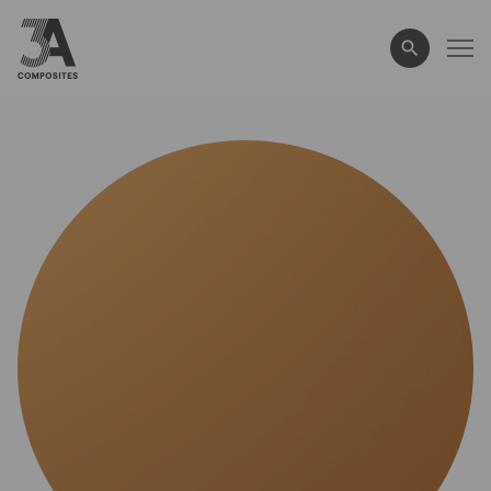
wyszukiwane
hasło