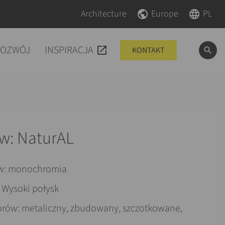
Pomiń nawigacje
Pomiń nawigacje
Architecture
Europe
PL
ROZWÓJ
INSPIRACJA
KONTAKT
ów: NaturAL
w: monochromia
 Wysoki połysk
orów: metaliczny, zbudowany, szczotkowane,