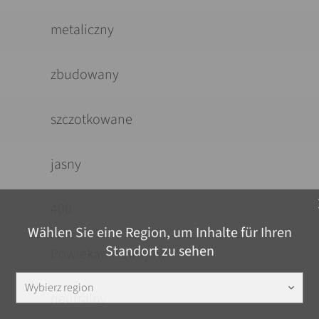
metaliczny
zbudowany
szczotkowane
jasny
c
400
Wählen Sie eine Region, um Inhalte für Ihren
Standort zu sehen
Powlekanie zwojów
Wybierz region
keyboard_arrow_down
neutralny