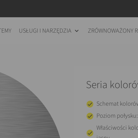
TEMY
USŁUGI I NARZĘDZIA
ZRÓWNOWAŻONY 
Seria kolor
Schemat koloró
Poziom połysku:
Właściwości kol