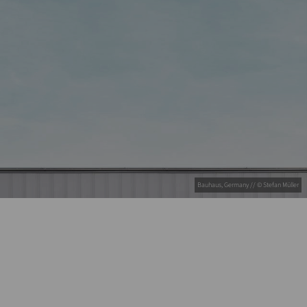
Bauhaus, Germany // © Stefan Müller