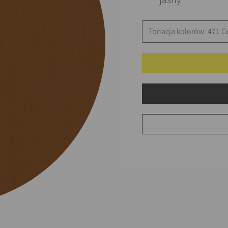
jasny
Tonacja kolorów: 471 