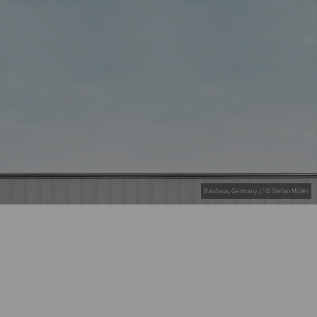
Bauhaus, Germany // © Stefan Müller