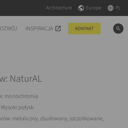
Pomiń nawigacje
Pomiń nawigacje
Architecture
Europe
PL
ROZWÓJ
INSPIRACJA
KONTAKT
ów: NaturAL
w: monochromia
 Wysoki połysk
orów: metaliczny, zbudowany, szczotkowane,