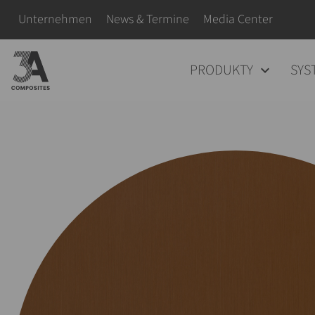
wyszukiwane
Pomiń nawigacje
Unternehmen
News & Termine
Media Center
hasło
Pomiń nawigacje
PRODUKTY
SYS