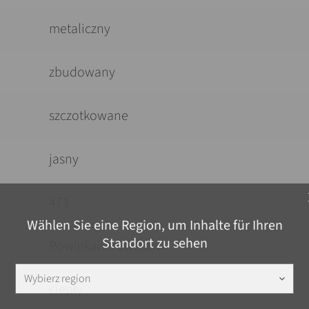
metaliczny
zbudowany
szczotkowane
jasny
c
471
Wählen Sie eine Region, um Inhalte für Ihren
Standort zu sehen
Powlekanie zwojów
Wybierz region
keyboard_arrow_down
ciepły