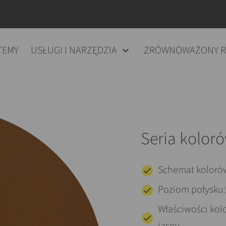
TEMY
USŁUGI I NARZĘDZIA
ZRÓWNOWAŻONY 
Seria kolor
Schemat koloró
Poziom połysku:
Właściwości kol