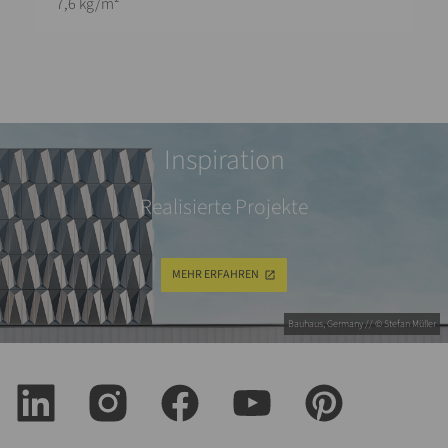
7,6 kg/m²
Inspiration
Realisierte Projekte
MEHR ERFAHREN
Bauhaus, Germany // © Stefan Müller