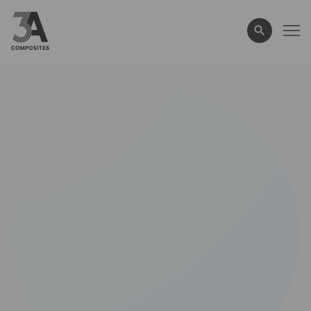
wyszukiwane
hasło