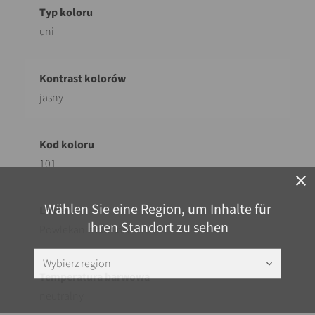
uni
jasny
101
close
Wählen Sie eine Region, um Inhalte für
Ihren Standort zu sehen
Powlekanie zwojów
Wybierz region
keyboard_arrow_down
neutralny