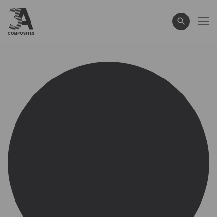
wyszukiwane
hasło