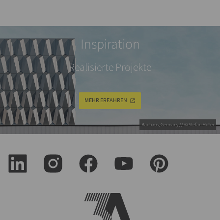
Inspiration
Realisierte Projekte
MEHR ERFAHREN
Bauhaus, Germany // © Stefan Müller