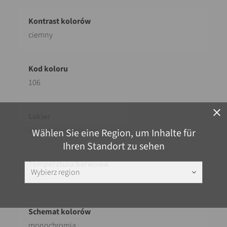
ciemny
106
close
Powlekanie zwojów
Wählen Sie eine Region, um Inhalte für
Ihren Standort zu sehen
Wybierz region
keyboard_arrow_down
zimno
monochromia