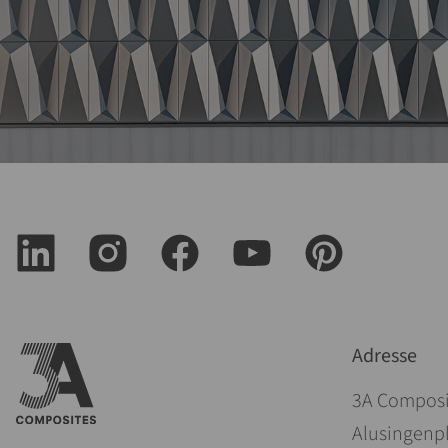
Adresse
3A Compos
Alusingenpl