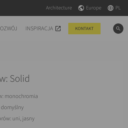
Pomiń nawigacje
Pomiń nawigacje
Architecture
Europe
PL
ROZWÓJ
INSPIRACJA
KONTAKT
w: Solid
w: monochromia
: domyślny
rów: uni, jasny