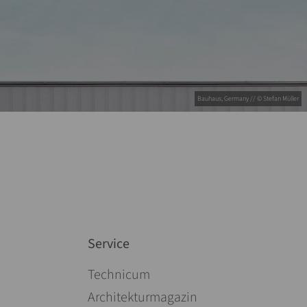
Bauhaus, Germany // © Stefan Müller
Service
Pomiń nawigacje
Technicum
Architekturmagazin