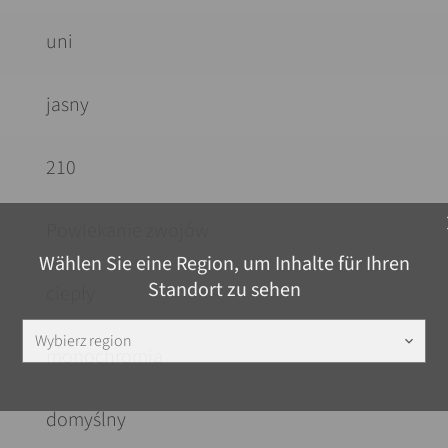
uni
jasny
210
c
Powlekanie zwojów
Wählen Sie eine Region, um Inhalte für Ihren
Standort zu sehen
ciepły
Wybierz region
keyboard_arrow_down
monochromia
domyślny