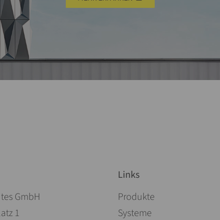
Links
Pomiń nawigacje
ites GmbH
Produkte
atz 1
Systeme