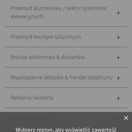
Przemysł aluminiowy / sektor systemów
elewacyjnych
Przemysł tworzyw sztucznych
Branża reklamowa & drukarska
Wyposażenie sklepów & handel detaliczny
Reklama świetlna
Traffic Solutions
close
Wybierz region, aby wyświetlić zawartość