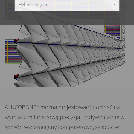
Wybierz region
keyboard_arrow_down
ALUCOBOND® można projektować i docinać na
wymiar z milimetrową precyzją i indywidualnie w
sposób wspomagany komputerowo, składać w