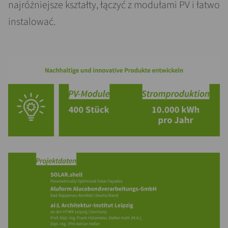
najróżniejsze kształty, łączyć z modułami PV i łatwo
instalować.