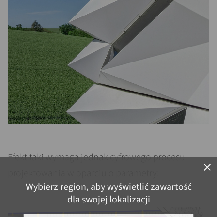
Efekt taki wymaga jednak cyfrowego procesu
close
projektowania w oparciu o parametry:
Wybierz region, aby wyświetlić zawartość
dla swojej lokalizacji