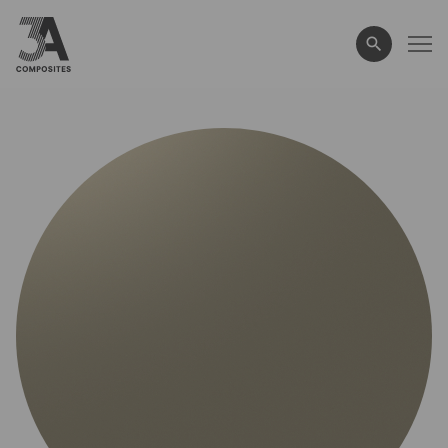
wyszukiwane
hasło