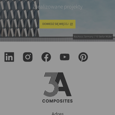
Zrealizowane projekty
DOWIEDZ SIĘ WIĘCEJ
Bauhaus, Germany // © Stefan Müller
Adres