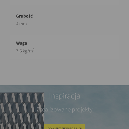
4 mm
7,6 kg/m²
Inspiracja
Zrealizowane projekty
DOWIEDZ SIĘ WIĘCEJ