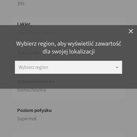
395
close
Powlekanie zwojów
Wybierz region, aby wyświetlić zawartość
dla swojej lokalizacji
neutralny
Wybierz region
keyboard_arrow_down
monochromia
Supermat