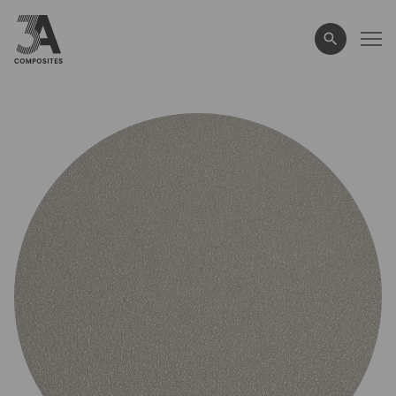
wyszukiwane
hasło