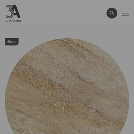
wyszukiwane
hasło
Stone