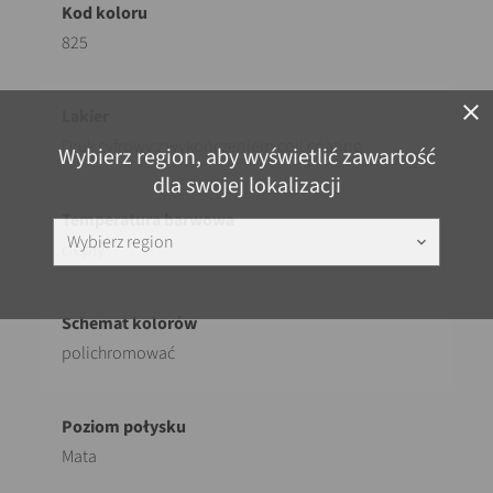
825
close
Druk cyfrowy z wykończeniem coil coating
Wybierz region, aby wyświetlić zawartość
dla swojej lokalizacji
Wybierz region
keyboard_arrow_down
ciepły
polichromować
Mata