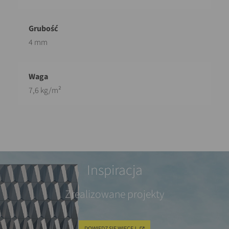
4 mm
7,6 kg/m²
Inspiracja
Zrealizowane projekty
DOWIEDZ SIĘ WIĘCEJ