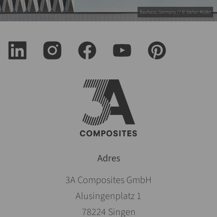
Bauhaus, Germany // © Stefan Müller
Adres
3A Composites GmbH
Alusingenplatz 1
78224 Singen