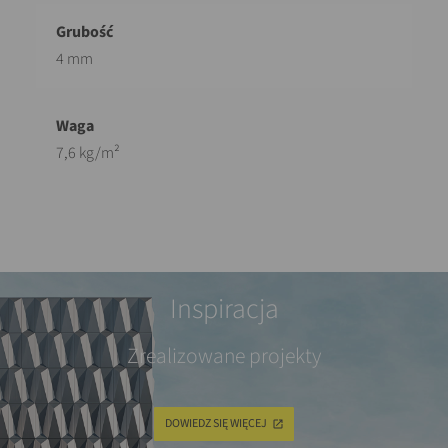
4 mm
7,6 kg/m²
Inspiracja
Zrealizowane projekty
DOWIEDZ SIĘ WIĘCEJ