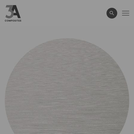
wyszukiwane
hasło