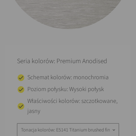
Seria kolorów: Premium Anodised
Schemat kolorów: monochromia
Poziom połysku: Wysoki połysk
Właściwości kolorów: szczotkowane,
jasny
Tonacja kolorów: E5141 Titanium brushed finish
keyboard_arrow_down