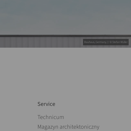
Bauhaus, Germany // © Stefan Müller
Service
Pomiń nawigacje
Technicum
Magazyn architektoniczny