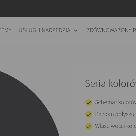
TEMY
USŁUGI I NARZĘDZIA
ZRÓWNOWAŻONY 
Seria koloró
Schemat koloró
Poziom połysku
Właściwości kol