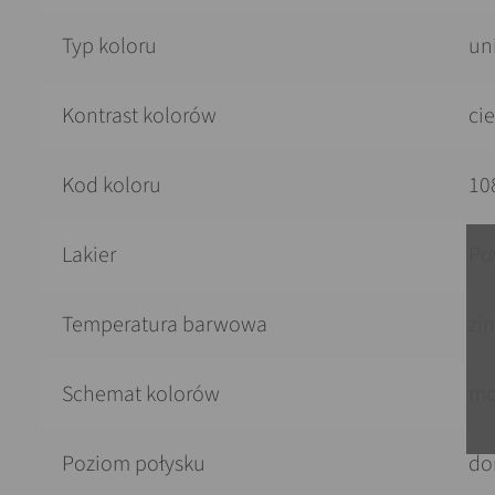
Typ koloru
un
Kontrast kolorów
ci
Kod koloru
10
Lakier
Po
Temperatura barwowa
zi
Schemat kolorów
mo
Poziom połysku
do