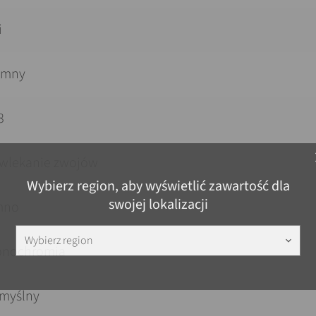
i
emny
8
c
wlekanie zwojów
Wybierz region, aby wyświetlić zawartość dla
swojej lokalizacji
mno
Wybierz region
keyboard_arrow_down
nochromia
myślny