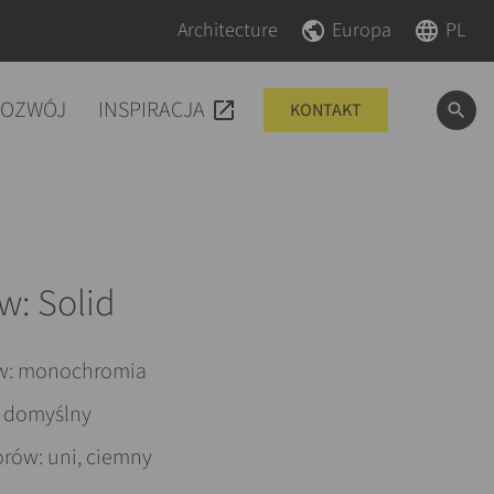
Pomiń nawigacje
Pomiń nawigacje
Architecture
Europa
PL
ROZWÓJ
INSPIRACJA
KONTAKT
w: Solid
w: monochromia
: domyślny
orów: uni, ciemny