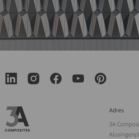
Adres
3A Compos
Alusingenpl