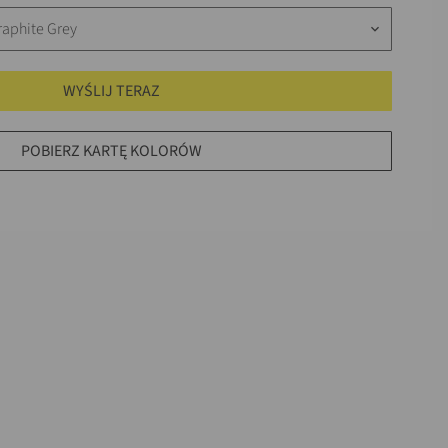
raphite Grey
keyboard_arrow_down
WYŚLIJ TERAZ
POBIERZ KARTĘ KOLORÓW