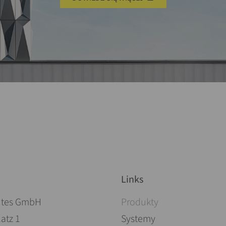
Links
Pomiń nawigacje
ites GmbH
Produkty
atz 1
Systemy