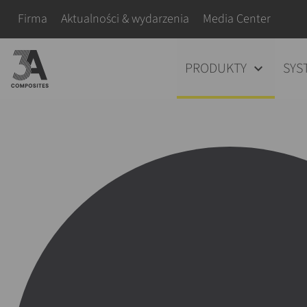
wyszukiwane
Pomiń nawigacje
Firma
Aktualności & wydarzenia
Media Center
hasło
Pomiń nawigacje
PRODUKTY
SYS