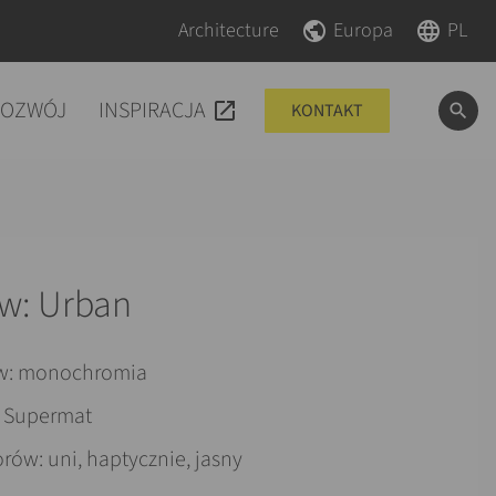
Pomiń nawigacje
Pomiń nawigacje
Architecture
Europa
PL
ROZWÓJ
INSPIRACJA
KONTAKT
ów: Urban
w: monochromia
: Supermat
rów: uni, haptycznie, jasny