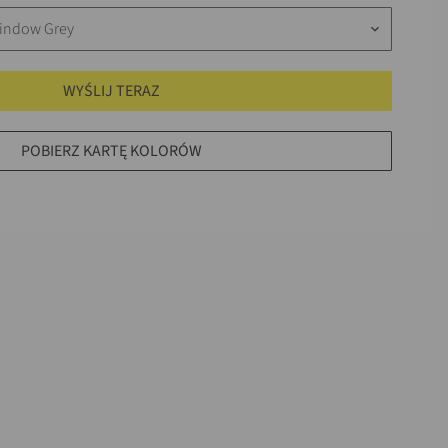
Window Grey
keyboard_arrow_down
WYŚLIJ TERAZ
POBIERZ KARTĘ KOLORÓW