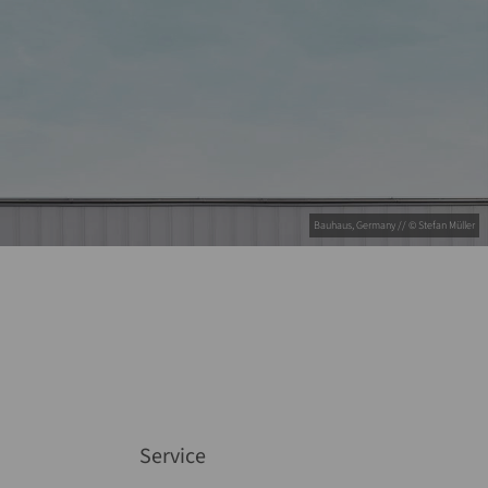
Bauhaus, Germany // © Stefan Müller
Service