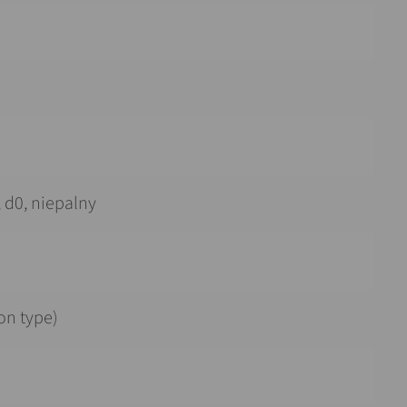
, d0, niepalny
on type)