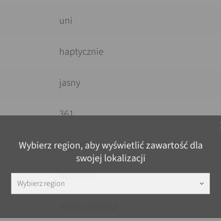
uni
haptycznie
jasny
361
c
Powlekanie zwojów
Wybierz region, aby wyświetlić zawartość dla
swojej lokalizacji
neutralny
Wybierz region
keyboard_arrow_down
monochromia