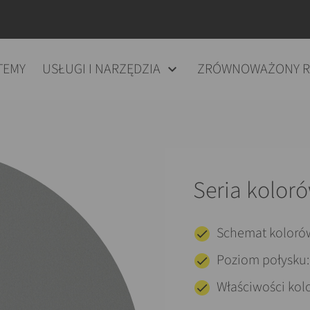
TEMY
USŁUGI I NARZĘDZIA
ZRÓWNOWAŻONY 
Seria kolor
Schemat koloró
Poziom połysku
Właściwości kolo