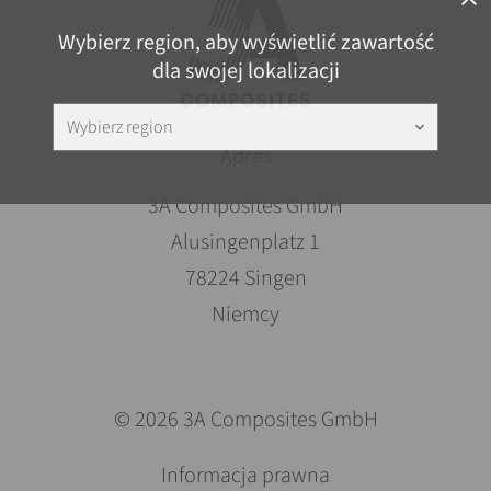
Wybierz region, aby wyświetlić zawartość
dla swojej lokalizacji
Wybierz region
keyboard_arrow_down
Adres
3A Composites GmbH
Alusingenplatz 1
78224 Singen
Niemcy
© 2026 3A Composites GmbH
Pomiń
Informacja prawna