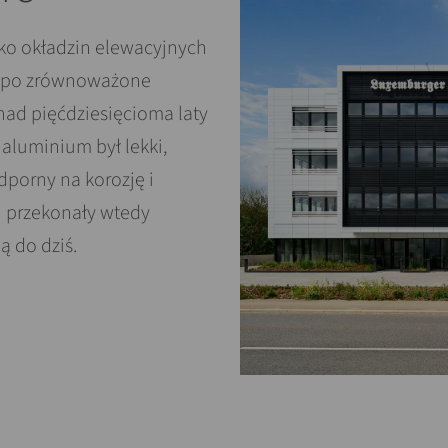
o okładzin elewacyjnych
ej po zrównoważone
d pięćdziesięcioma laty
aluminium był lekki,
dporny na korozję i
i przekonały wtedy
ą do dziś.