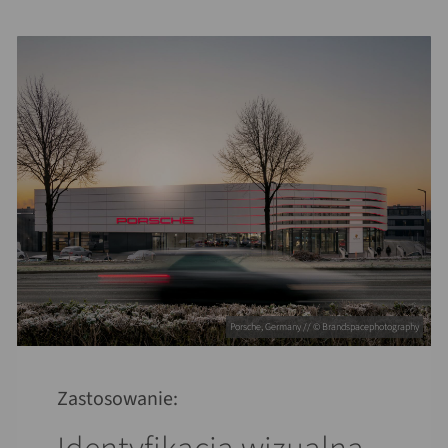
Porsche, Germany // © Brandspacephotography
Zastosowanie: