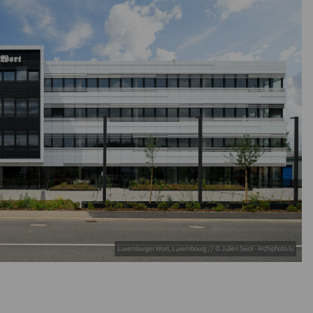
Luxemburger Wort, Luxembourg // © Julien Swol - Archiphoto.lu