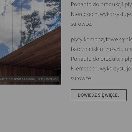
Ponadto do produkcji pł
Niemczech, wykorzystuje
surowce.
płyty kompozytowe są nie
bardzo niskim zużyciu mat
Ponadto do produkcji pł
Niemczech, wykorzystuje
surowce.
adt a. d. Waldnaab, Germany // © mju-fotografie
DOWIEDZ SIĘ WIĘCEJ