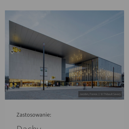
Jacobin, France // © Thibault Savary
Zastosowanie: