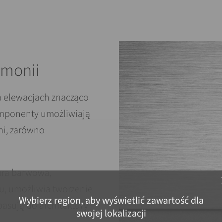
rmonii
 elewacjach znacząco
omponenty umożliwiają
ni, zarówno
tura barwowa,
c
ku, umożliwia tworzenie
Wybierz region, aby wyświetlić zawartość dla
pasują do architektury
swojej lokalizacji