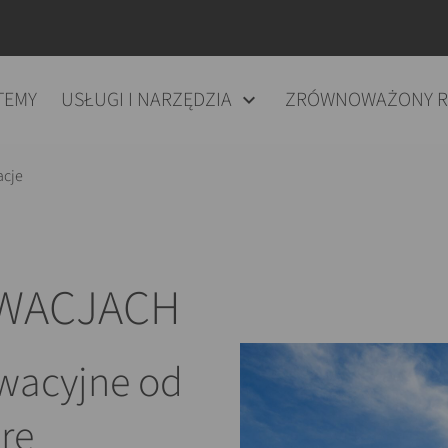
TEMY
USŁUGI I NARZĘDZIA
ZRÓWNOWAŻONY 
acje
EWACJACH
ewacyjne od
re