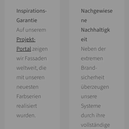
Inspirations-
Nachgewiese
Garantie
ne
Auf unserem
Nachhaltigk
Projekt-
eit
Portal
zeigen
Neben der
wir Fassaden
extremen
welt­weit, die
Brand­
mit unseren
sicherheit
neuesten
überzeugen
Farb­serien
unsere
realisiert
Systeme
wurden.
durch ihre
vollständige