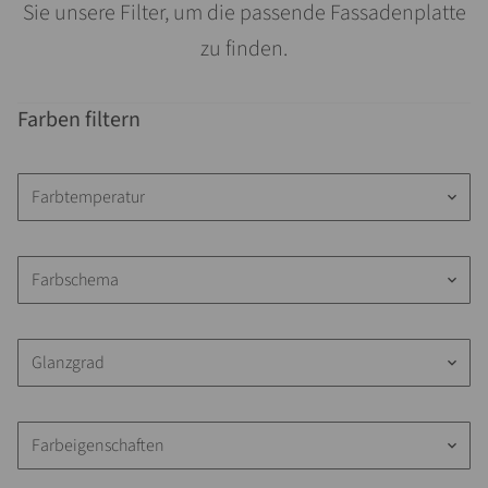
Sie unsere Filter, um die passende Fassadenplatte
zu finden.
Farben filtern
Farbtemperatur
keyboard_arrow_down
Farbschema
keyboard_arrow_down
Glanzgrad
keyboard_arrow_down
Farbeigenschaften
keyboard_arrow_down