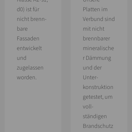
d0) ist für
Platten im
nicht brenn­
Verbund sind
bare
mit nicht
Fassaden
brenn­barer
entwickelt
mineralische
und
r Dämmung
zugelassen
und der
worden.
Unter­
konstruktion
getestet, um
voll­
ständigen
Brand­schutz