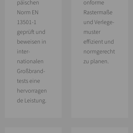
päischen
onforme
Norm EN
Raster­maße
13501-1
und Verlege­
geprüft und
muster
beweisen in
effizient und
inter­
norm­gerecht
nationalen
zu planen.
Groß­brand­
tests eine
hervorragen
de Leistung.