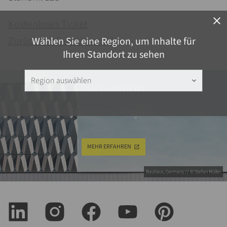
close
Kostenloses Ticket
Zurück zur Eventübersicht
Wählen Sie eine Region, um Inhalte für
Ihren Standort zu sehen
Region auswählen
keyboard_arrow_down
Inspiration
Realisierte Projekte
MEHR ERFAHREN
Bauhaus, Germany // © Stefan Müller