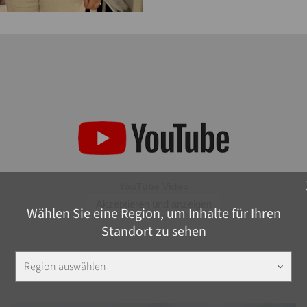
c
Wählen Sie eine Region, um Inhalte für Ihren
Standort zu sehen
Region auswählen
keyboard_arrow_down