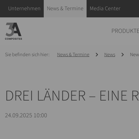
eingeben
Navigation überspringen
Unternehmen
News & Termine
Media Center
Navigation überspringen
PRODUKT
Sie befinden sich hier:
News & Termine
News
News
DREI LÄNDER – EINE
24.09.2025 10:00