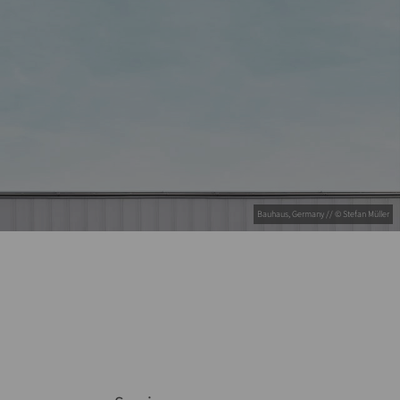
Bauhaus, Germany // © Stefan Müller