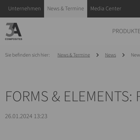
eingeben
Navigation überspringen
Unternehmen
News & Termine
Media Center
Navigation überspringen
PRODUKT
Sie befinden sich hier:
News & Termine
News
News
FORMS & ELEMENTS: 
26.01.2024 13:23