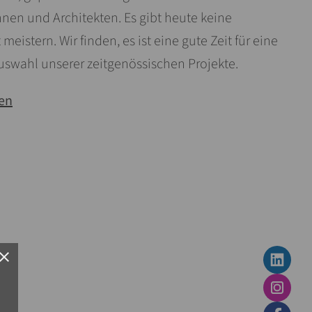
nen und Architekten. Es gibt heute keine
meistern. Wir finden, es ist eine gute Zeit für eine
Auswahl unserer zeitgenössischen Projekte.
sen
lose