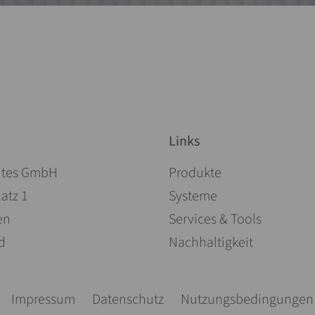
Links
Navigation überspringen
ites GmbH
Produkte
atz 1
Systeme
en
Services & Tools
d
Nachhaltigkeit
Navigation überspringen
Impressum
Datenschutz
Nutzungsbedingungen