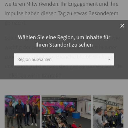
weiteren Mitwirkenden. Ihr Engagement und Ihre
Impulse haben diesen Tag zu etwas Besonderem
gemacht.
close
Wählen Sie eine Region, um Inhalte für
Solche Veranstaltungen zeigen eindrucksvoll, wie
Ihren Standort zu sehen
wichtig der persönliche Austausch auch in einer
zunehmend digitalen Branche bleibt. Wir freuen
Region auswählen
keyboard_arrow_down
uns schon auf die nächsten gemeinsamen Schritte
– bleiben wir in Kontakt!