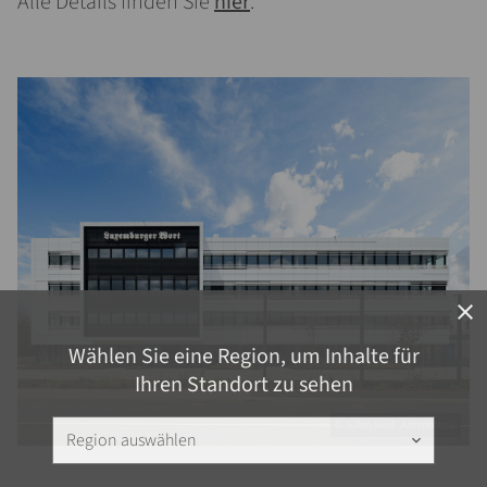
Alle Details finden Sie
hier
.
close
Wählen Sie eine Region, um Inhalte für
Ihren Standort zu sehen
© Julien Swol - Archiphoto.lu
Region auswählen
keyboard_arrow_down