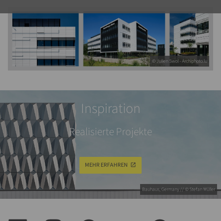
© Julien Swol - Archiphoto.lu
Inspiration
Realisierte Projekte
MEHR ERFAHREN
Bauhaus, Germany // © Stefan Müller