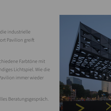
ie industrielle
t Pavilion greift
schiedene Farbtöne mit
diges Lichtspiel. Wie die
avilion immer wieder
uelles Beratungsgespräch.