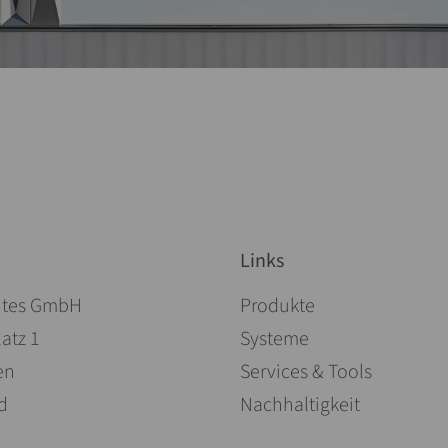
Links
Navigation überspringen
ites GmbH
Produkte
atz 1
Systeme
en
Services & Tools
d
Nachhaltigkeit