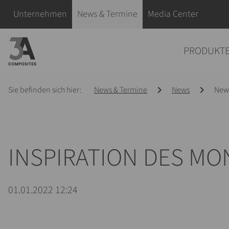
eingeben
Navigation überspringen
Unternehmen
News & Termine
Media Center
Navigation überspringen
PRODUKT
Sie befinden sich hier:
News & Termine
News
News
INSPIRATION DES MO
01.01.2022 12:24