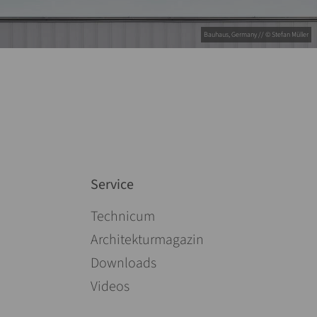
Bauhaus, Germany // © Stefan Müller
Service
Navigation überspringen
Technicum
Architekturmagazin
Downloads
Videos