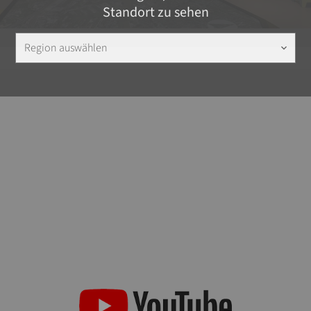
Standort zu sehen
Region auswählen
keyboard_arrow_down