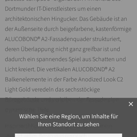
Dortmunder IT-Dienstleisters um einen
architektonischen Hingucker. Das Gebäude ist an
der Außenseite durch beigefarbene, kastenförmige
ALUCOBOND® A2-Fassadenquader strukturiert,
deren Überlappung nicht ganz greifbar ist und
dadurch ein spannendes Spiel aus Schatten und
Licht kreiert. Die vertikalen ALUCOBOND® A2
Balkenelemente in der Farbe Anodized Look C2
Light Gold veredeln das sechsstöckige
Bürogebäude und verleihen der Fassade eine
close
dynamische Tiefe.
Wählen Sie eine Region, um Inhalte für
Ihren Standort zu sehen
Inspiriert? Kontaktieren Sie uns gern für ein
individuelles Beratungsgespräch.