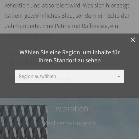
reflektiert und absorbiert wird. Was sich hier zeigt,
ist kein gewöhnliches Blau, sondern ein Echo der
Jahrhunderte. Eine Patina mit Raffinesse, ein
Kunstwerk der Zeit.
close
Wählen Sie eine Region, um Inhalte für
Inspiriert? Kontaktieren Sie uns gern für ein
Ihren Standort zu sehen
individuelles Beratungsgespräch.
Region auswählen
keyboard_arrow_down
Alle Details finden Sie
hier
.
Inspiration
Realisierte Projekte