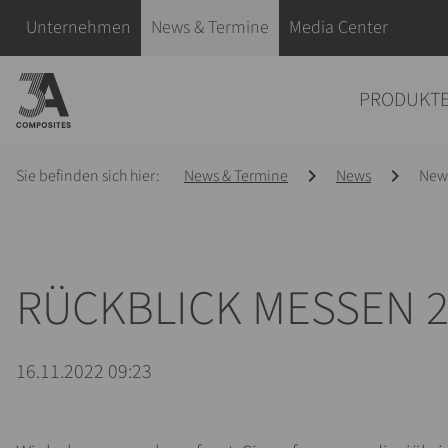
eingeben
Navigation überspringen
Unternehmen
News & Termine
Media Center
Navigation überspringen
PRODUKT
Sie befinden sich hier:
News & Termine
News
News
RÜCKBLICK MESSEN 2
16.11.2022 09:23