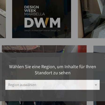
c
Wählen Sie eine Region, um Inhalte für Ihren
Standort zu sehen
Region auswählen
keyboard_arrow_down