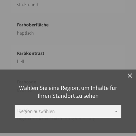
strukturiert
haptisch
hell
close
Wählen Sie eine Region, um Inhalte für
830 HAP
Ihren Standort zu sehen
Region auswählen
keyboard_arrow_down
Digitaldruck mit Coil Coating Veredlung