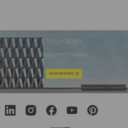
Inspiration
Realisierte Projekte
MEHR ERFAHREN
Bauhaus, Germany // © Stefan Müller