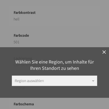
hell
501
close
Wählen Sie eine Region, um Inhalte für
Coil-Beschichtung
Ihren Standort zu sehen
Region auswählen
keyboard_arrow_down
neutral