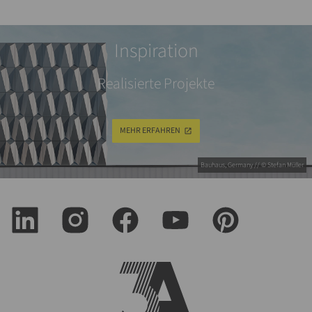
Inspiration
Realisierte Projekte
MEHR ERFAHREN
Bauhaus, Germany // © Stefan Müller