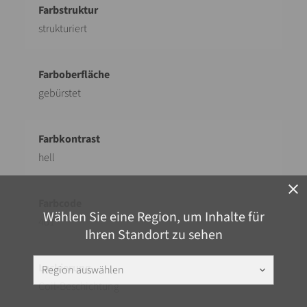
strukturiert
gebürstet
hell
close
Wählen Sie eine Region, um Inhalte für
461
Ihren Standort zu sehen
Region auswählen
keyboard_arrow_down
Coil-Beschichtung