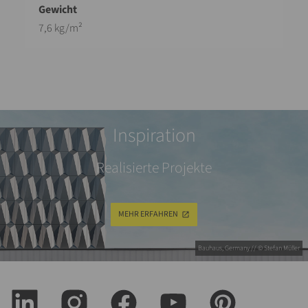
7,6 kg/m²
Inspiration
Realisierte Projekte
MEHR ERFAHREN
Bauhaus, Germany // © Stefan Müller