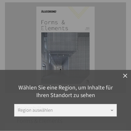
close
Wählen Sie eine Region, um Inhalte für
Ihren Standort zu sehen
Designhilfe
Region auswählen
keyboard_arrow_down
Forms & Elements