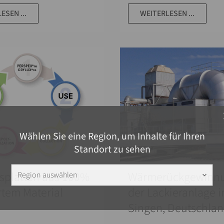
ESEN ...
WEITERLESEN ...
c
Wählen Sie eine Region, um Inhalte für Ihren
Standort zu sehen
asplatten aus 100%
Wärmerückgewinnu
Region auswählen
keyboard_arrow_down
rtem Material
der Lackieranlage i
Singen, Deutschla