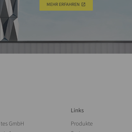
MEHR ERFAHREN
Links
Navigation überspringen
ites GmbH
Produkte