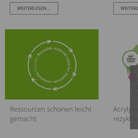
WEITERLESEN ...
WEITERL
Ressourcen schonen leicht
Acrylgl
gemacht
rezyklie