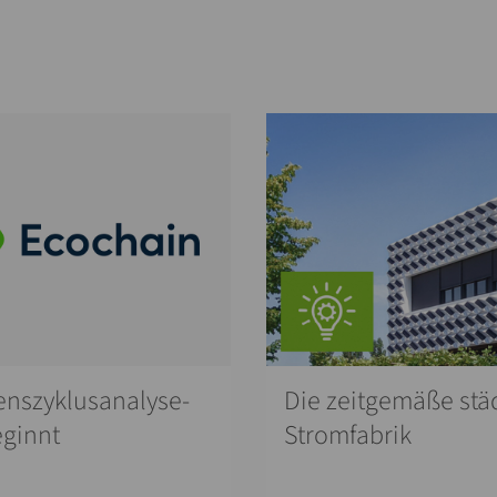
enszyklusanalyse-
Die zeitgemäße stä
eginnt
Stromfabrik