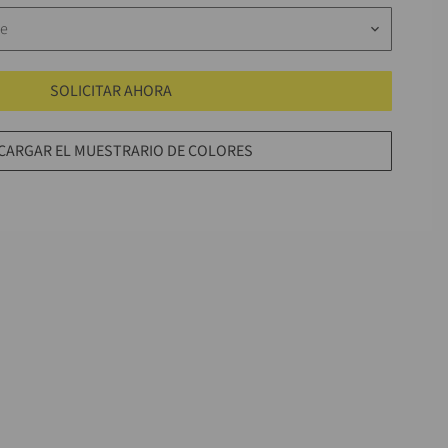
te
keyboard_arrow_down
SOLICITAR AHORA
CARGAR EL MUESTRARIO DE COLORES