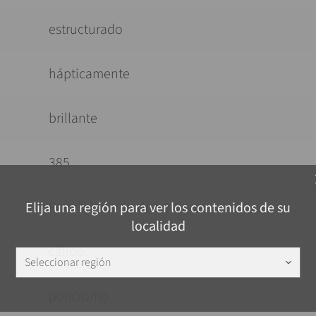
estructurado
hápticamente
brillante
385
c
Recubrimiento de bobinas
Elija una región para ver los contenidos de su
localidad
cálido
Seleccionar región
keyboard_arrow_down
policromo