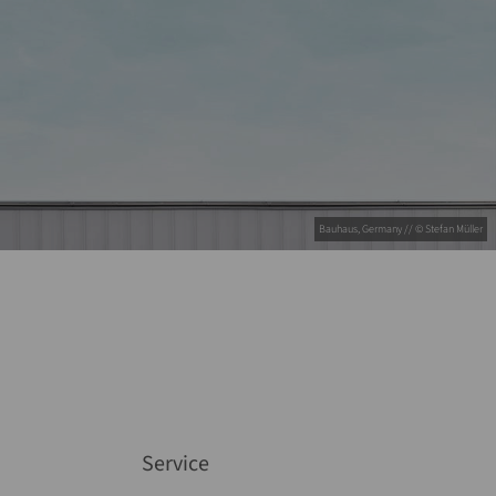
Bauhaus, Germany // © Stefan Müller
Service