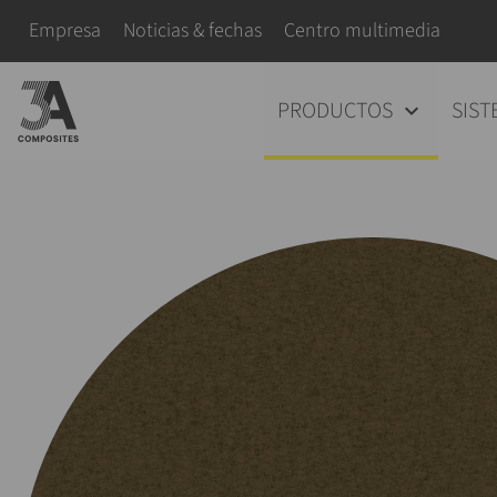
el
Saltar navegación
Empresa
Noticias & fechas
Centro multimedia
término
de
Saltar navegación
PRODUCTOS
SIST
búsqueda