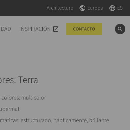
Saltar navegación
Saltar navegación
Architecture
Europa
ES
IDAD
INSPIRACIÓN
CONTACTO
ores: Terra
colores: multicolor
 Supermat
áticas: estructurado, hápticamente, brillante