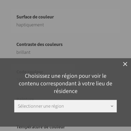
haptiquement
brillant
close
Choisissez une région pour voir le
385
contenu correspondant à votre lieu de
résidence
Sélectionner une région
keyboard_arrow_down
Revêtement Coil