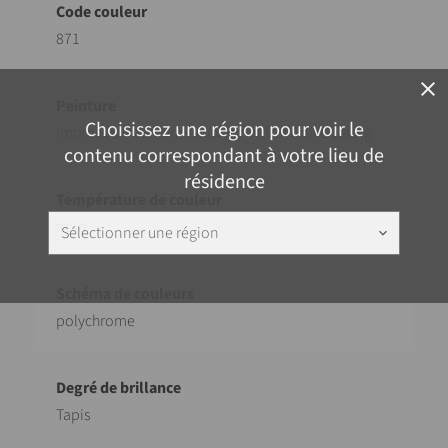
871
close
Choisissez une région pour voir le
Impression numérique avec finition Coil Coating
contenu correspondant à votre lieu de
résidence
froid
Sélectionner une région
keyboard_arrow_down
polychrome
Tapis