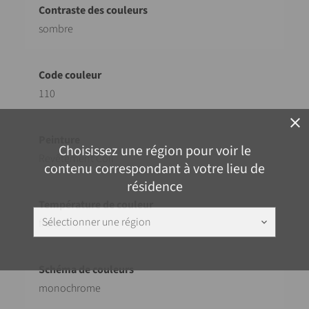
sombre
110
close
Choisissez une région pour voir le
Revêtement Coil
contenu correspondant à votre lieu de
résidence
Sélectionner une région
froid
keyboard_arrow_down
monochrome