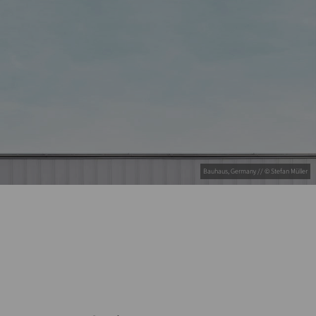
Bauhaus, Germany // © Stefan Müller