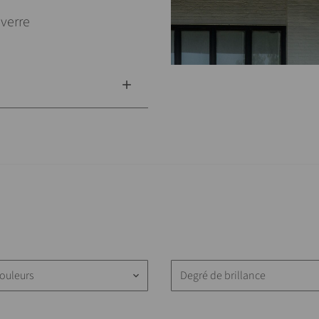
 verre
ouleurs
Degré de brillance
keyboard_arrow_down