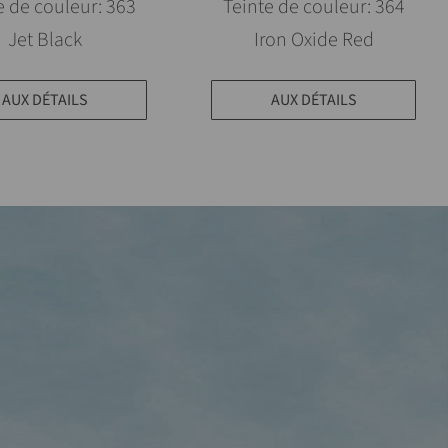
e de couleur: 363
Teinte de couleur: 364
Jet Black
Iron Oxide Red
AUX DÉTAILS
AUX DÉTAILS