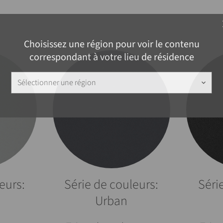
c
Choisissez une région pour voir le contenu
correspondant à votre lieu de résidence
Sélectionner une région
keyboard_arrow_down
eurs:
Série de couleurs:
Séri
Urban