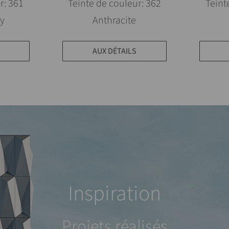
r: 361
Teinte de couleur: 362
Teint
y
Anthracite
AUX DÉTAILS
Inspiration
Projets réalisés