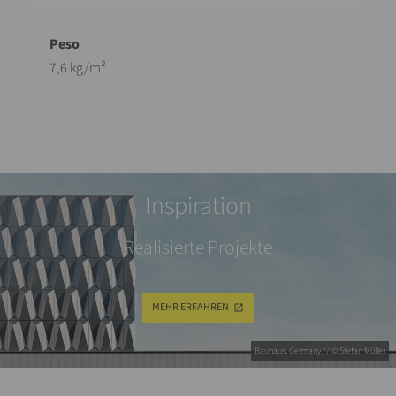
7,6 kg/m²
Inspiration
Realisierte Projekte
MEHR ERFAHREN
Bauhaus, Germany // © Stefan Müller