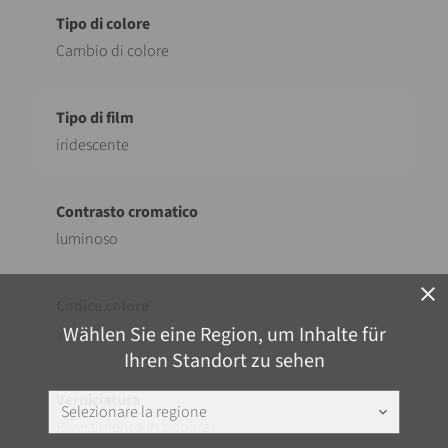
Cambio di colore
iridescente
luminoso
close
Wählen Sie eine Region, um Inhalte für
921
Ihren Standort zu sehen
Selezionare la regione
keyboard_arrow_down
Rivestimento in bobina