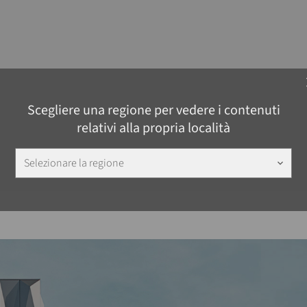
c
Scegliere una regione per vedere i contenuti
relativi alla propria località
Selezionare la regione
keyboard_arrow_down