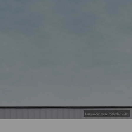
Bauhaus, Germany // © Stefan Müller