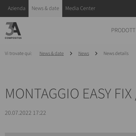
il
Salta la navigazione
Azienda
News & date
Media Center
termine
di
Salta la navigazione
PRODOTT
ricerca
Vi trovate qui:
News & date
News
News details
MONTAGGIO EASY FIX 
20.07.2022 17:22