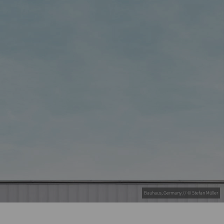
Bauhaus, Germany // © Stefan Müller