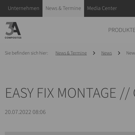
eingeben
Navigation überspringen
Unternehmen
News & Termine
Media Center
Navigation überspringen
PRODUKT
Sie befinden sich hier:
News & Termine
News
News
EASY FIX MONTAGE /
20.07.2022 08:06