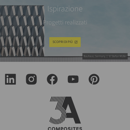
Ispirazione
Progetti realizzati
SCOPRI DI PIÙ
Bauhaus, Germany // © Stefan Müller