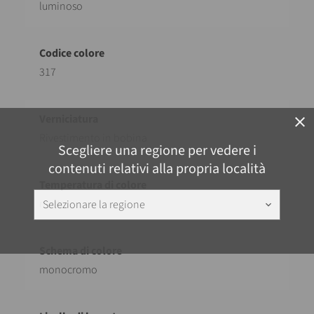
luminoso
317
close
Rivestimento in bobina
Scegliere una regione per vedere i
contenuti relativi alla propria località
neutro
Selezionare la regione
keyboard_arrow_down
monocromo