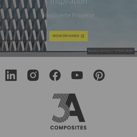
Inspiration
Realisierte Projekte
MEHR ERFAHREN
Bauhaus, Germany // © Stefan Müller