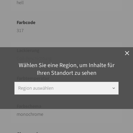
hell
317
close
Coil-Beschichtung
Wählen Sie eine Region, um Inhalte für
Ihren Standort zu sehen
neutral
Region auswählen
keyboard_arrow_down
monochrome