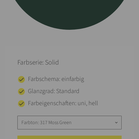
Farbserie: Solid
Farbschema: einfarbig
Glanzgrad: Standard
Farbeigenschaften: uni, hell
Farbton: 317 Moss Green
keyboard_arrow_down