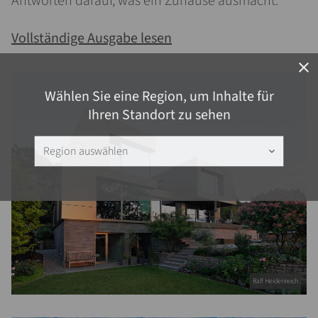
Antworten darauf, was ein Zuhause ausmacht.
Vollständige Ausgabe lesen
close
Wählen Sie eine Region, um Inhalte für
Ihren Standort zu sehen
Region auswählen
keyboard_arrow_down
Ralf Heidenreich