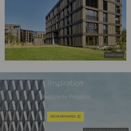
Schmid Gruppe
Inspiration
Realisierte Projekte
MEHR ERFAHREN
Bauhaus, Germany // © Stefan Müller