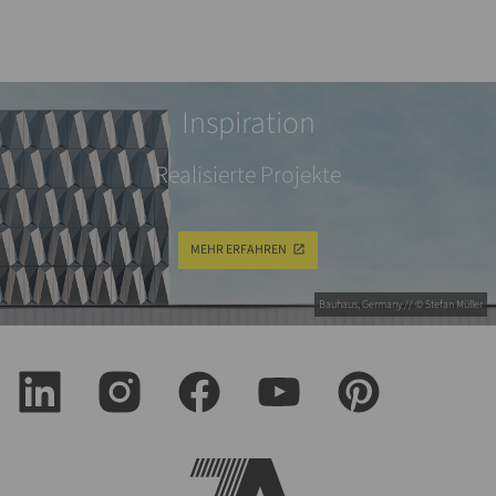
Inspiration
Realisierte Projekte
MEHR ERFAHREN
Bauhaus, Germany // © Stefan Müller