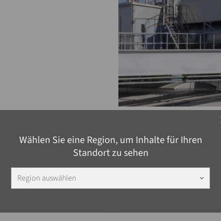
c
Wählen Sie eine Region, um Inhalte für Ihren
Standort zu sehen
Region auswählen
keyboard_arrow_down