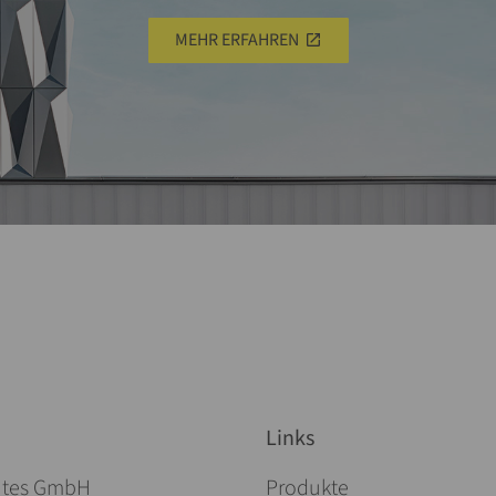
MEHR ERFAHREN
Links
Navigation überspringen
ites GmbH
Produkte