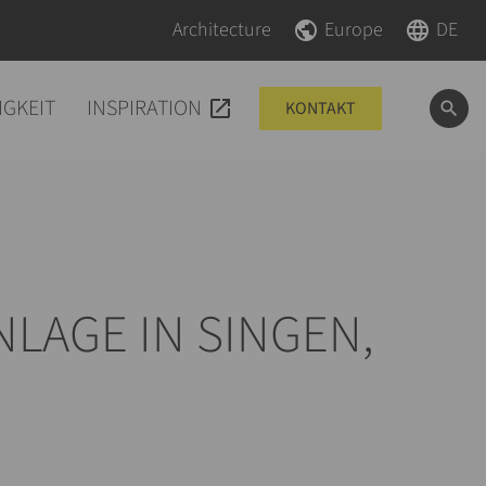
Navigation überspringen
Navigation überspringen
Architecture
Europe
DE
IGKEIT
INSPIRATION
KONTAKT
LAGE IN SINGEN,