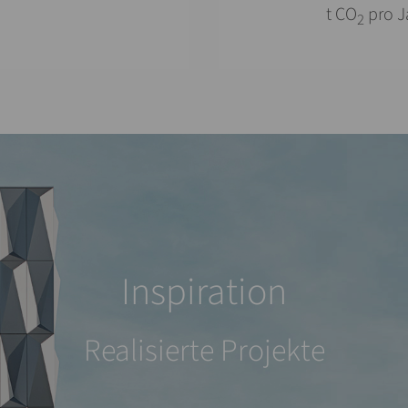
t CO
pro J
2
Inspiration
Realisierte Projekte