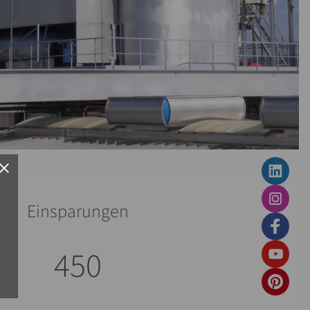
lose
Einsparungen
450