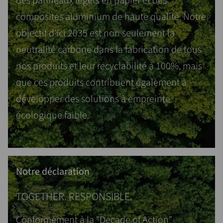
des panneaux légers en papier et des
composites aluminium de haute qualité. Notre
objectif d’ici 2035 est non seulement la
neutralité carbone dans la fabrication de tous
nos produits et leur recyclabilité à 100%, mais
que ces produits contribuent également à
développer des solutions à empreinte
écologique faible.
Notre déclaration
TOGETHER. RESPONSIBLE.
Conformément à la "Decade of Action"