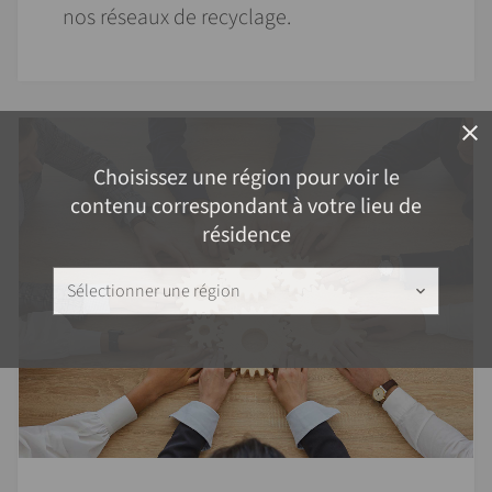
nos réseaux de recyclage.
close
Choisissez une région pour voir le
contenu correspondant à votre lieu de
résidence
Sélectionner une région
keyboard_arrow_down