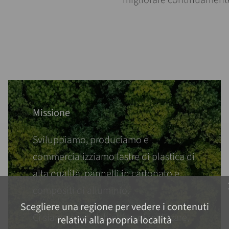
migliorare continuament
Missione
Sviluppiamo, produciamo e
commercializziamo lastre di plastica di
alta qualità, pannelli in cartonato e
c
compositi di alluminio.
Scegliere una regione per vedere i contenuti
Ci siamo posti l'obiettivo di realizzare,
relativi alla propria località