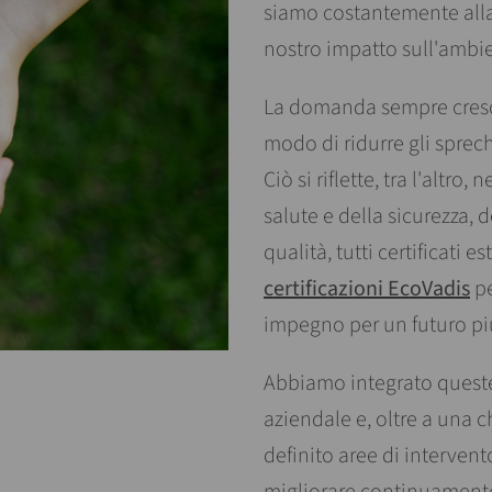
siamo costantemente alla r
nostro impatto sull'ambi
La domanda sempre crescen
modo di ridurre gli sprech
Ciò si riflette, tra l'altro,
salute e della sicurezza, 
qualità, tutti certificati
certificazioni EcoVadis
pe
impegno per un futuro più
Abbiamo integrato queste 
aziendale e, oltre a una 
definito aree di intervent