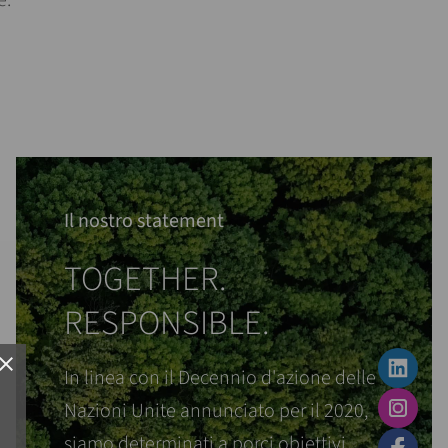
e.
Il nostro statement
TOGETHER.
RESPONSIBLE.
lose
In linea con il Decennio d'azione delle
Nazioni Unite annunciato per il 2020,
siamo determinati a porci obiettivi