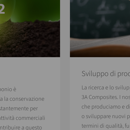
Sviluppo di prod
La ricerca e lo svilu
bonio è
3A Composites. I nos
za la conservazione
che produciamo e di
ostantemente per
o sviluppare nuovi pr
 attività commerciali
termini di qualità, fu
ontribuire a questo