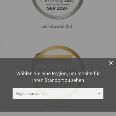
close
Wählen Sie eine Region, um Inhalte für
Ihren Standort zu sehen
Region auswählen
keyboard_arrow_down