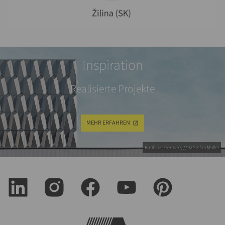
Inspiration
Realisierte Projekte
MEHR ERFAHREN
Bauhaus, Germany // © Stefan Müller