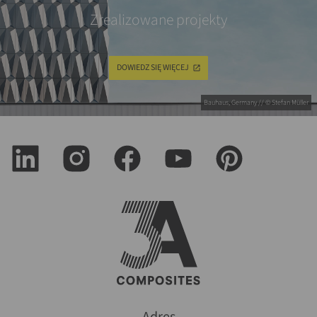
Zrealizowane projekty
DOWIEDZ SIĘ WIĘCEJ
Bauhaus, Germany // © Stefan Müller
Adres