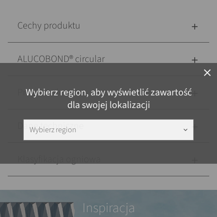
Cechy produktu
ALUCOBOND® circular
close
Wybierz region, aby wyświetlić zawartość
Program dostaw
dla swojej lokalizacji
Dane techniczne
Wybierz region
keyboard_arrow_down
Klasyfikacja ogniowa
Inspiracja