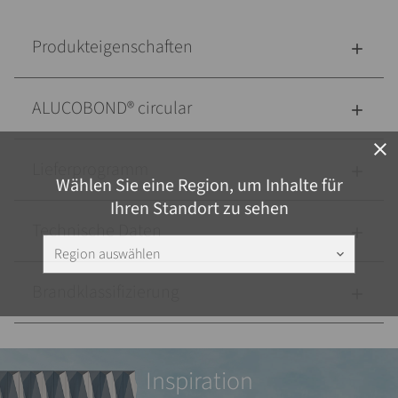
Produkteigenschaften
ALUCOBOND® circular
close
Lieferprogramm
Wählen Sie eine Region, um Inhalte für
Ihren Standort zu sehen
Technische Daten
Region auswählen
keyboard_arrow_down
Brandklassifizierung
Inspiration