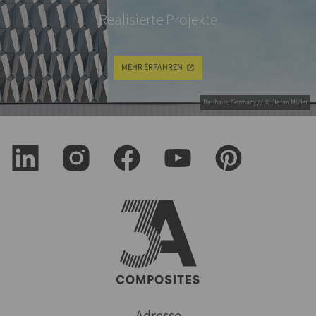
Realisierte Projekte
MEHR ERFAHREN
Bauhaus, Germany // © Stefan Müller
Adresse